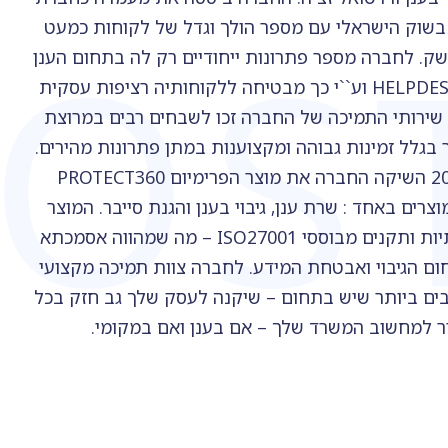
OS
 בשוק הישראלי עם מספר הולך וגדל של לקוחות כמעט
ק. לחברה מספר פתרונות ייחודיים רק לה בתחום הענן
ושירותי ה-HELPDESK וע``י כך מבטיחה ללקוחותיה רציפות עסקית
. שירותי התמיכה של החברה זכו לשבחים רבים במרוצת
בגלל זמינות גבוהה ומקצוענות במתן פתרונות מהירים.
בשנת 2024 השיקה החברה את מוצר הפרימיום PROTECT360
שלב 3 מוצרים באחד : שרת ענן, גיבוי בענן והגנת סייבר. המוצר
מבוסס תשתיות ותקנים מבוססי ISO27001 – מה שמהווה אסמכתא
ום הגיבוי ואבטחת המידע. לחברה צוות תמיכה מקצועי
בים ביותר שיש בתחום – שיקנה לעסק שלך גב חזק בכל
 למחשוב המשרד שלך – אם בענן ואם במקומי.