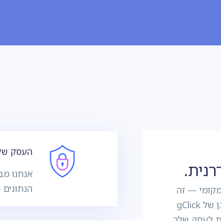
העסק שלך
רנית.
אנחנו מב
הנתונים 
מקומי — זה
הזמן לעשות צעד קדימה. פתרונות הענן של gClick
ת לעסק שלך.