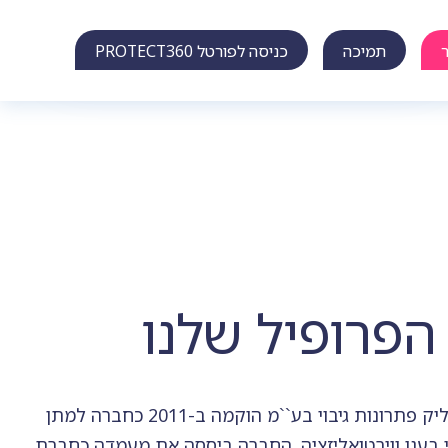
תמיכה
כניסה לפורטל PROTECT360
הפרופיל שלנו
חברת ג'י קליק פתרונות גיבוי בע``מ הוקמה ב-2011 כחברה למתן
י בענן ווירטואליזציה. החברה ביססה את מעמדה כחברת