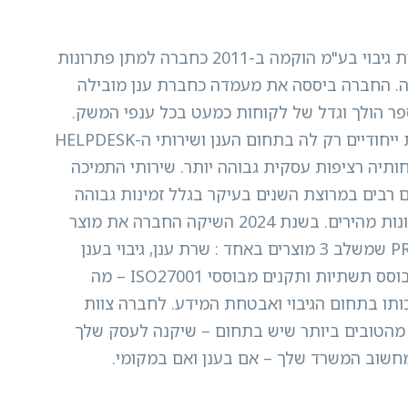
חברת ג'י קליק פתרונות גיבוי בע"מ הוקמה ב-2011 כחברה למתן פתרונות
זציה. החברה ביססה את מעמדה כחברת ענן מובילה
ר הולך וגדל של לקוחות כמעט בכל ענפי המשק.
לחברה מספר פתרונות ייחודיים רק לה בתחום הענן ושירותי ה-HELPDESK
ותיה רציפות עסקית גבוהה יותר. שירותי התמיכה
 רבים במרוצת השנים בעיקר בגלל זמינות גבוהה
ומקצוענות במתן פתרונות מהירים. בשנת 2024 השיקה החברה את מוצר
הפרימיום PROTECT360 שמשלב 3 מוצרים באחד : שרת ענן, גיבוי בענן
והגנת סייבר. המוצר מבוסס תשתיות ותקנים מבוססי ISO27001 – מה
תו בתחום הגיבוי ואבטחת המידע. לחברה צוות
– מהטובים ביותר שיש בתחום – שיקנה לעסק שלך
חשוב המשרד שלך – אם בענן ואם במקומי.