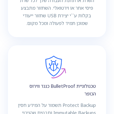
השרת או תחנת העבודה שלך לכל שרת
פיסי אחר או וירטואלי. השחזור מתבצע
בקלות ע``י יצירת USB שחזור ייעודי
שמוכן תמיד לפעולה ומכל מקום.
טכנולוגיית BulletProof כנגד ווירוס
הכופר
Protect Backup תשמור על המידע חסין
Immutable Backups ותבטיח שהגיבוי