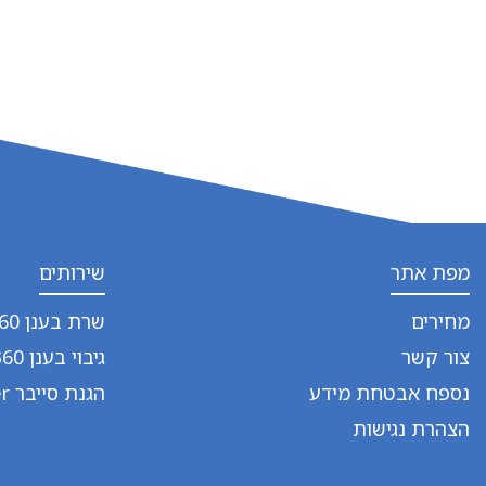
מפת אתר
שירותים
מחירים
שרת בענן 360
צור קשר
גיבוי בענן 360
נספח אבטחת מידע
הגנת סייבר BitDefender
הצהרת נגישות
© 2025 ‏gClick.co.il כל הזכויות שמורות.