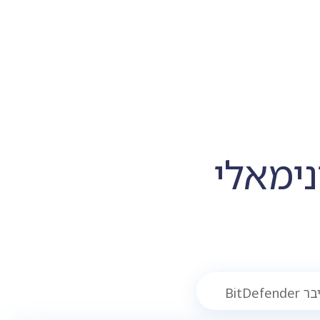
ימאלי
BitDefe